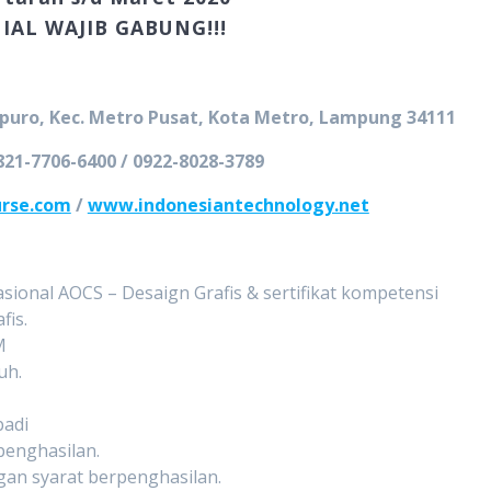
IAL WAJIB GABUNG!!!
mopuro, Kec. Metro Pusat, Kota Metro, Lampung 34111
821-7706-6400 / 0922-8028-3789
rse.com
/
www.indonesiantechnology.net
ional AOCS – Desaign Grafis & sertifikat kompetensi
fis.
M
uh.
badi
penghasilan.
an syarat berpenghasilan.