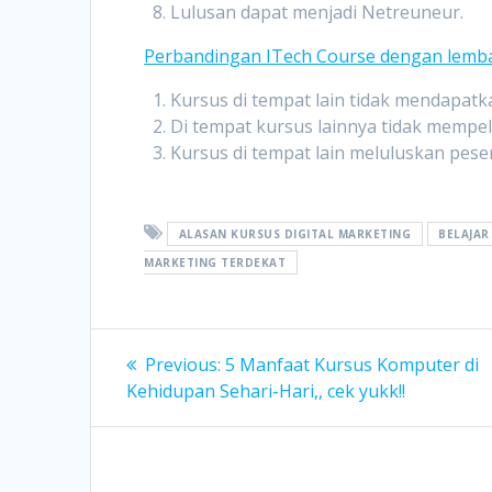
Lulusan dapat menjadi Netreuneur.
Perbandingan ITech Course dengan lembag
Kursus di tempat lain tidak mendapat
Di tempat kursus lainnya tidak mempe
Kursus di tempat lain meluluskan peser
ALASAN KURSUS DIGITAL MARKETING
BELAJAR
MARKETING TERDEKAT
Post
Previous
Previous:
5 Manfaat Kursus Komputer di
post:
navigation
Kehidupan Sehari-Hari,, cek yukk!!