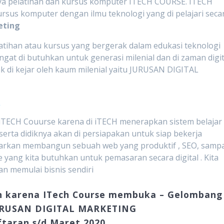
ya pelatihan dan kursus komputer ITECH COURSE. ITECH
sus komputer dengan ilmu teknologi yang di pelajari seca
eting
tihan atau kursus yang bergerak dalam edukasi teknologi
ngat di butuhkan untuk generasi milenial dan di zaman digit
yak di kejar oleh kaum milenial yaitu JURUSAN DIGITAL
:
i iTECH Couurse karena di iTECH menerapkan sistem belajar
erta didiknya akan di persiapakan untuk siap bekerja
iajarkan membangun sebuah web yang produktif , SEO, samp
 yang kita butuhkan untuk pemasaran secara digital . Kita
n memulai bisnis sendiri
n karena ITech Course membuka – Gelombang 
URUSAN DIGITAL MARKETING
taran s/d Maret 2020