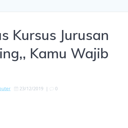
s Kursus Jurusan
ting,, Kamu Wajib
puter
23/12/2019
|
0