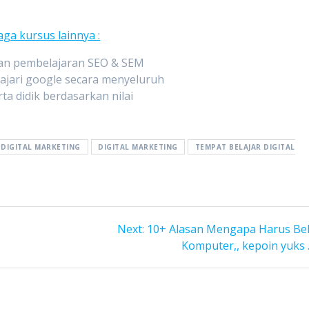
a kursus lainnya :
kan pembelajaran SEO & SEM
lajari google secara menyeluruh
ta didik berdasarkan nilai
 DIGITAL MARKETING
DIGITAL MARKETING
TEMPAT BELAJAR DIGITAL
Next
Next:
10+ Alasan Mengapa Harus Bel
post:
Komputer,, kepoin yuks ..!