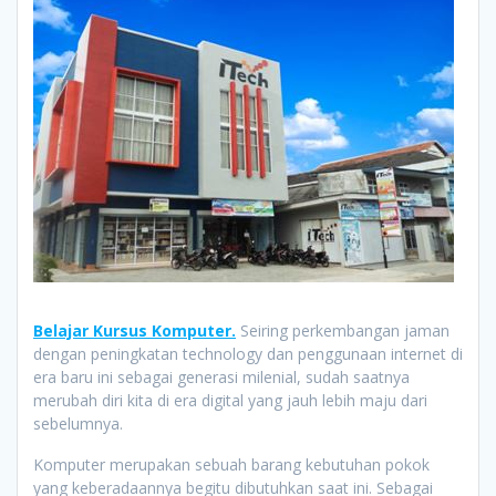
Belajar Kursus Komputer.
Seiring perkembangan jaman
dengan peningkatan technology dan penggunaan internet di
era baru ini sebagai generasi milenial, sudah saatnya
merubah diri kita di era digital yang jauh lebih maju dari
sebelumnya.
Komputer merupakan sebuah barang kebutuhan pokok
yang keberadaannya begitu dibutuhkan saat ini. Sebagai