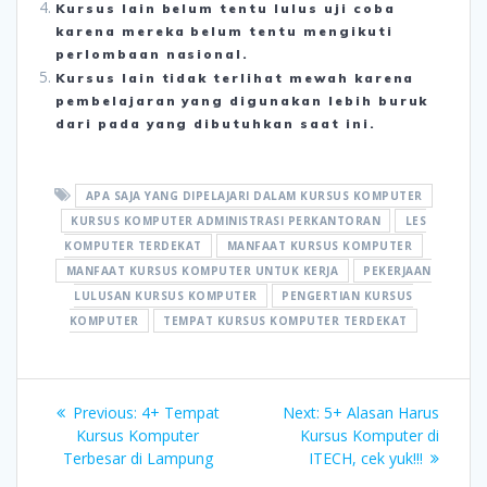
Kursus lain belum tentu lulus uji coba
karena mereka belum tentu mengikuti
perlombaan nasional.
Kursus lain tidak terlihat mewah karena
pembelajaran yang digunakan lebih buruk
dari pada yang dibutuhkan saat ini.
APA SAJA YANG DIPELAJARI DALAM KURSUS KOMPUTER
KURSUS KOMPUTER ADMINISTRASI PERKANTORAN
LES
KOMPUTER TERDEKAT
MANFAAT KURSUS KOMPUTER
MANFAAT KURSUS KOMPUTER UNTUK KERJA
PEKERJAAN
LULUSAN KURSUS KOMPUTER
PENGERTIAN KURSUS
KOMPUTER
TEMPAT KURSUS KOMPUTER TERDEKAT
Post
Previous
Next
Previous:
4+ Tempat
Next:
5+ Alasan Harus
navigation
post:
post:
Kursus Komputer
Kursus Komputer di
Terbesar di Lampung
ITECH, cek yuk!!!