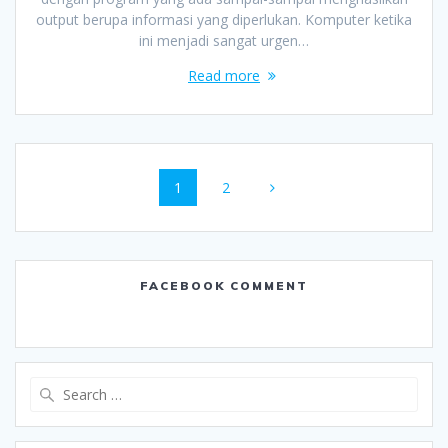
output berupa informasi yang diperlukan. Komputer ketika
ini menjadi sangat urgen…
Read more
Posts
Page
Page
1
2
navigation
FACEBOOK COMMENT
Search
for: