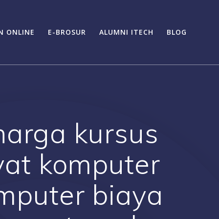
N ONLINE
E-BROSUR
ALUMNI ITECH
BLOG
harga kursus
ivat komputer
mputer biaya