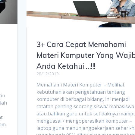
3+ Cara Cepat Memahami
Materi Komputer Yang Waji
!
Anda Ketahui …!!!
20/12/2019
Memahami Materi Komputer – Melihat
kebutuhan akan pengetahuan tentang
kin
komputer di berbagai bidang, ini menjadi
lah
catatan penting seorang siswa/ mahasiswa
atau bahkan guru untuk setidaknya mamp
at
menguasai / mengoperasikan komputer –
lam
laptop guna menunjangpekerjaan sehari-h