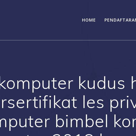
HOME
PENDAFTARA
 komputer kudus 
sertifikat les pr
omputer bimbel ko