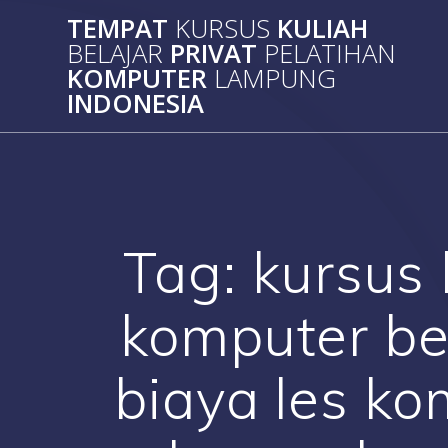
Skip
TEMPAT
KURSUS
KULIAH
to
BELAJAR
PRIVAT
PELATIHAN
content
KOMPUTER
LAMPUNG
INDONESIA
Tag:
kursus
komputer ber
biaya les k