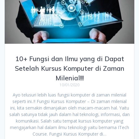
10+ Fungsi dan Ilmu yang di Dapat
Setelah Kursus Komputer di Zaman
Milenial!!!
10/01/2020
Ayo telusuri lebih luas fungsi komputer di zaman milenial
seperti ini..!! Fungsi Kursus Komputer – Di zaman milenial
ini, kita semakin dimanjakan oleh macam-macam hal. Yaitu
salah satunya tidak jauh dalam hal teknologi, informasi, dan
komunikasi. Salah satu tempat kursus komputer yang
mengajarkan hal dalam ilmu teknologi yaitu bernama ITech
Course. Fungsi Kursus Komputer di…