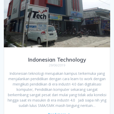
Indonesian Technology
29/06/2019
Indonesian teknologi merupakan kampus terkemuka yang
menjalankan pendidikan dengan cara learn to work dengan
mengikuti pendidikan di era industri 4.0 dan digitalisasi
komputer, Pendidikan komputer sekarang sangat
berkembang sangat pesat dari mulai yang tidak ada koneksi
hingga saat ini masukin di era industri 4.0 Jadi siapa nih yng
sudah lulus SMA/SMK masih bingung nentuin…