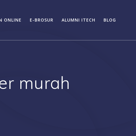
N ONLINE
E-BROSUR
ALUMNI ITECH
BLOG
er murah